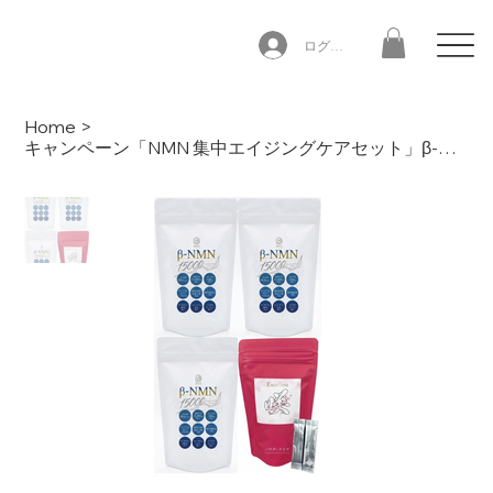
ログイン
Home
>
キャンペーン「NMN 集中エイジングケアセット」β-NMN15000（3袋）＋咲Excellent（1袋）