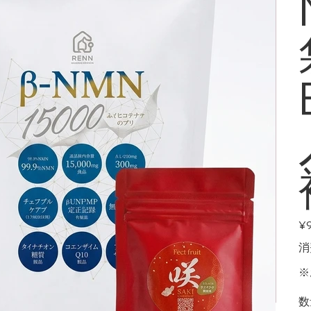
価
¥9
格
消
※
数