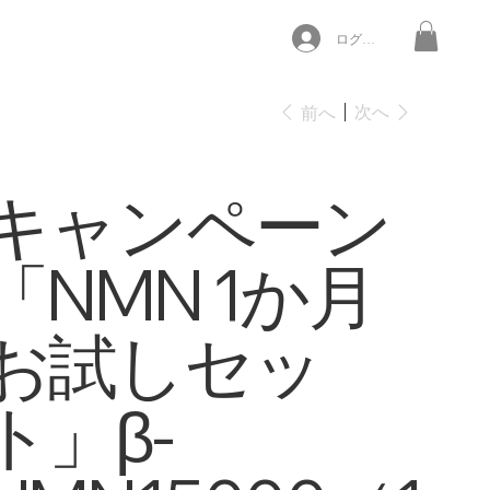
ログイン
次へ
前へ
キャンペーン
「NMN 1か月
お試しセッ
ト」β-