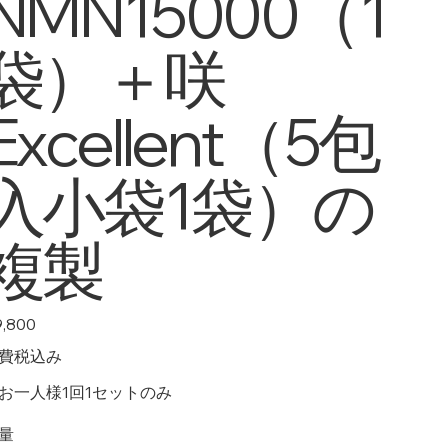
NMN15000（1
袋）＋咲
Excellent（5包
入小袋1袋）の
複製
,800
費税込み
お一人様1回1セットのみ
量